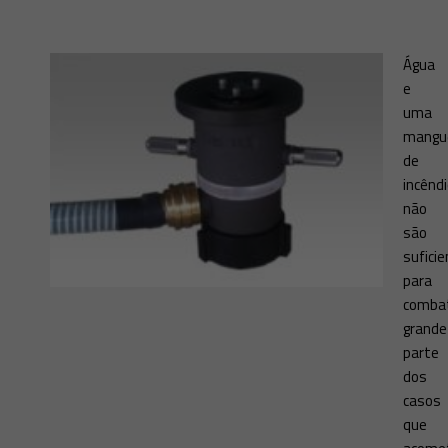
Água
e
uma
mangu
de
incênd
não
são
sufici
para
comba
grande
parte
dos
casos
que