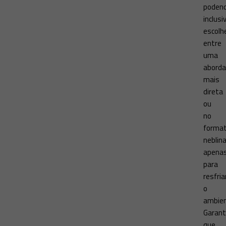
podend
inclusi
escolh
entre
uma
abord
mais
direta
ou
no
forma
neblina
apena
para
resfria
o
ambien
Garant
que