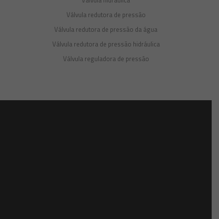
Válvula hidráulica
Válvula redutora de pressão
Válvula redutora de pressão da água
Válvula redutora de pressão hidráulica
Válvula reguladora de pressão