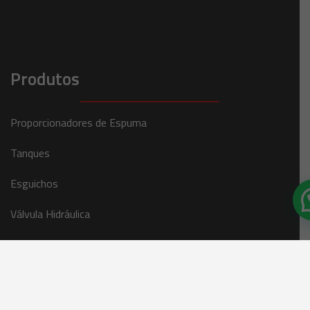
Produtos
Proporcionadores de Espuma
Tanques
Esguichos
Válvula Hidráulica
Linha Hidráulica
Mangueiras