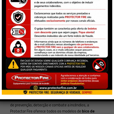
Bico de mangueira de incêndio sólido e neblina
O
bico de mangueira de incêndio
permite que a água
seja liberada de uma vez só, com um jato bem forte,
ou dispersado de maneira ampla, com característica de
neblina, de acordo com as características das chamas.
Juntamente com o
esguicho para mangueira de
incêndio
, o
bico de mangueira de incêndio
é um item
indispensável para garantir a proteção e segurança de
uma edificação residencial ou comercial.
Conheça os tipos de bico de mangueira de incêndio na
Protector Fire
Com um vasto portfólio de equipamentos e soluções
de prevenção, detecção e combate a incêndios, a
Protector Fire oferece todos os modelos de
bico de