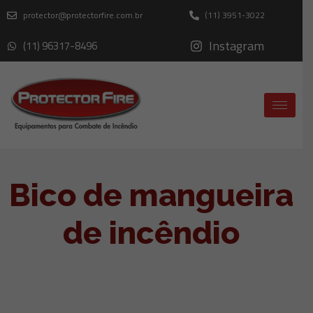
protector@protectorfire.com.br
(11) 3951-3022
Instagram
(11) 96317-8496
Bico de mangueira
de incêndio