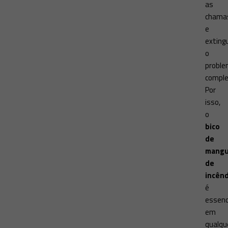
as
chama
e
extingu
o
probl
compl
Por
isso,
o
bico
de
mangu
de
incênd
é
essenc
em
qualqu