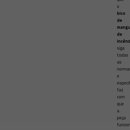
o
bico
de
mangu
de
incênd
siga
todas
as
norma
e
especi
faz
com
que
a
peça
funcio