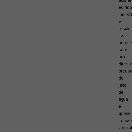
acome
edifício
indúst
e
residên
Isso
porque
sem
um
direci
precis
do
jato
de
água
é
quase
imposs
contro