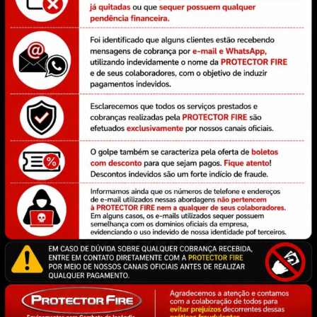
Esguichos
LGE -
Câmaras
Carreta
Líquido
para
de
de
Gerador
Canhão
Espuma
Espuma
de
Monitor
As Câmaras
A Carreta de
Espuma
A Protector
de Espuma
Espuma é
O líquido
Fire trabalha
tem a função
um
gerador de
com uma
de combater
equipamento
espuma
linha
incêndios
portátil muito
(LGE) é
completa de
em tanques
indicado
eficaz no
Esguichos
de
para áreas
combate a
para Canhão
armazenagem
onde há a
incêndio de
Monitor com
através da
presença de
líquidos
diferentes
liberação de
líquidos
inflamáveis
opções:
espuma de
combustíveis
classe B,
esguicho
forma
e
cobrindo a
automático,
controlada e
inflamáveis
superfície
esguicho
aplicada
e se requer
em chama
regulável,
uma maior
abafando e
esguicho
Saiba