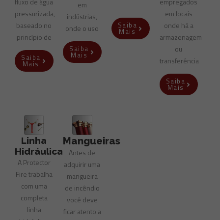
fluxo de água
empregados
em
pressurizada,
em locais
indústrias,
baseado no
onde há a
Saiba
onde o uso
Mais
princípio de
armazenagem
ou
Saiba
Mais
Saiba
transferência
Mais
Saiba
Mais
Linha
Mangueiras
Hidráulica
Antes de
A Protector
adquirir uma
Fire trabalha
mangueira
com uma
de incêndio
completa
você deve
linha
ficar atento a