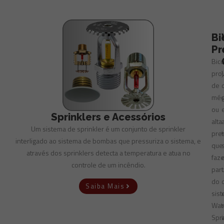
Bi
Pr
Bic
pro
de
méd
ou
Sprinklers e Acessórios
alta
Um sistema de sprinkler é um conjunto de sprinkler
pre
interligado ao sistema de bombas que pressuriza o sistema, e
que
através dos sprinklers detecta a temperatura e atua no
faz
controle de um incêndio.
par
do
Saiba Mais
sis
Wat
Spr