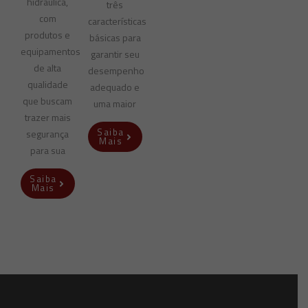
hidráulica,
três
com
características
produtos e
básicas para
equipamentos
garantir seu
de alta
desempenho
qualidade
adequado e
que buscam
uma maior
trazer mais
Saiba
segurança
Mais
para sua
Saiba
Mais