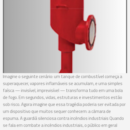
Imagine o seguinte cenário: um tanque de combustível começa a
superaquecer, vapores inflamáveis se acumulam, e uma simples
faísca — invisível, imprevisível — transforma tudo em uma bola
de fogo. Em segundos, vidas, estruturas e investimentos estão
sob risco. Agora imagine que essa tragédia poderia ser evitada por
um dispositivo que muitos sequer conhecem: a câmara de
espuma. A guardiã silenciosa contra incêndios industriais Quando
se fala em combate a incêndios industriais, o público em geral