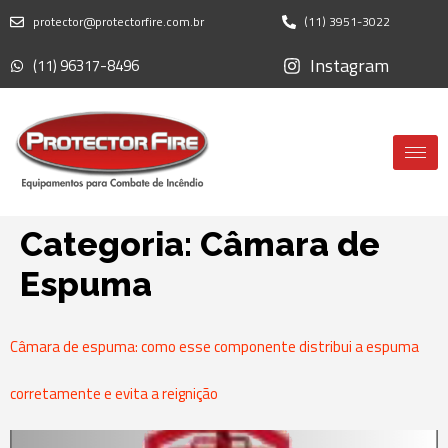
protector@protectorfire.com.br
(11) 3951-3022
Instagram
(11) 96317-8496
Categoria:
Câmara de
Espuma
Câmara de espuma: como esse componente distribui a espuma
corretamente e evita a reignição