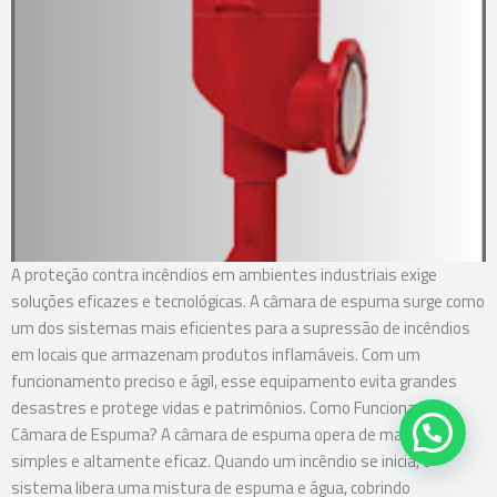
A proteção contra incêndios em ambientes industriais exige
soluções eficazes e tecnológicas. A câmara de espuma surge como
um dos sistemas mais eficientes para a supressão de incêndios
em locais que armazenam produtos inflamáveis. Com um
funcionamento preciso e ágil, esse equipamento evita grandes
desastres e protege vidas e patrimônios. Como Funciona a
Câmara de Espuma? A câmara de espuma opera de maneira
simples e altamente eficaz. Quando um incêndio se inicia, o
sistema libera uma mistura de espuma e água, cobrindo