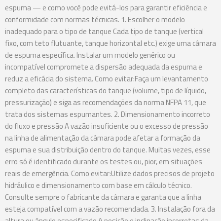
espuma — e como você pode evitá-los para garantir eficiência e
conformidade com normas técnicas. 1. Escolher o modelo
inadequado para o tipo de tanque Cada tipo de tanque (vertical
fixo, com teto flutuante, tanque horizontal etc.) exige uma câmara
de espuma específica. Instalar um modelo genérico ou
incompatível compromete a dispersão adequada da espuma e
reduz a eficácia do sistema. Como evitar:Faça um levantamento
completo das características do tanque (volume, tipo de líquido,
pressurização) e siga as recomendações da norma NFPA 11, que
trata dos sistemas espumantes. 2. Dimensionamento incorreto
do fluxo e pressão A vazão insuficiente ou o excesso de pressão
na linha de alimentação da câmara pode afetar a formação da
espuma e sua distribuição dentro do tanque. Muitas vezes, esse
erro só é identificado durante os testes ou, pior, em situações
reais de emergência. Como evitar:Utilize dados precisos de projeto
hidráulico e dimensionamento com base em cálculo técnico.
Consulte sempre o fabricante da câmara e garanta que a linha
esteja compatível com a vazão recomendada. 3. Instalação fora da
altura ou ângulo especificado A posição e inclinação incorretas da