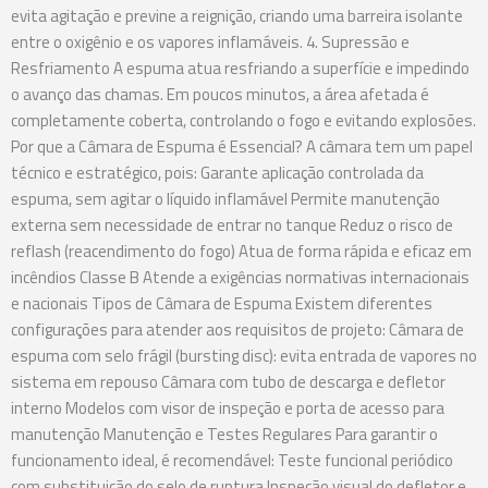
evita agitação e previne a reignição, criando uma barreira isolante
entre o oxigênio e os vapores inflamáveis. 4. Supressão e
Resfriamento A espuma atua resfriando a superfície e impedindo
o avanço das chamas. Em poucos minutos, a área afetada é
completamente coberta, controlando o fogo e evitando explosões.
Por que a Câmara de Espuma é Essencial? A câmara tem um papel
técnico e estratégico, pois: Garante aplicação controlada da
espuma, sem agitar o líquido inflamável Permite manutenção
externa sem necessidade de entrar no tanque Reduz o risco de
reflash (reacendimento do fogo) Atua de forma rápida e eficaz em
incêndios Classe B Atende a exigências normativas internacionais
e nacionais Tipos de Câmara de Espuma Existem diferentes
configurações para atender aos requisitos de projeto: Câmara de
espuma com selo frágil (bursting disc): evita entrada de vapores no
sistema em repouso Câmara com tubo de descarga e defletor
interno Modelos com visor de inspeção e porta de acesso para
manutenção Manutenção e Testes Regulares Para garantir o
funcionamento ideal, é recomendável: Teste funcional periódico
com substituição do selo de ruptura Inspeção visual do defletor e