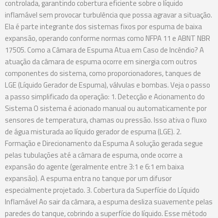
controlada, garantindo cobertura eficiente sobre o líquido
inflamável sem provocar turbulência que possa agravar a situação.
Ela é parte integrante dos sistemas fixos por espuma de baixa
expansão, operando conforme normas como NFPA 11 e ABNT NBR
17505. Como a Câmara de Espuma Atua em Caso de Incêndio? A
atuação da câmara de espuma ocorre em sinergia com outros
componentes do sistema, como proporcionadores, tanques de
LGE (Líquido Gerador de Espuma), válvulas e bombas. Veja o passo
a passo simplificado da operação: 1. Detecção e Acionamento do
Sistema O sistema é acionado manual ou automaticamente por
sensores de temperatura, chamas ou pressão. Isso ativa o fluxo
de água misturada ao líquido gerador de espuma (LGE). 2.
Formação e Direcionamento da Espuma A solução gerada segue
pelas tubulações até a câmara de espuma, onde ocorre a
expansão do agente (geralmente entre 3:1 e 6:1 em baixa
expansão). A espuma entra no tanque por um difusor
especialmente projetado. 3. Cobertura da Superfície do Líquido
Inflamável Ao sair da câmara, a espuma desliza suavemente pelas
paredes do tanque, cobrindo a superfície do líquido. Esse método