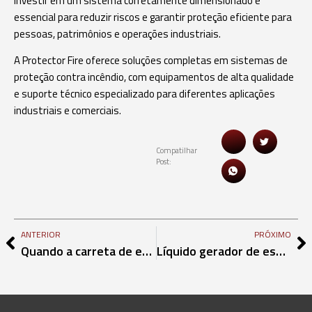
Investir em um sistema corretamente dimensionado é
essencial para reduzir riscos e garantir proteção eficiente para
pessoas, patrimônios e operações industriais.
A Protector Fire oferece soluções completas em sistemas de
proteção contra incêndio, com equipamentos de alta qualidade
e suporte técnico especializado para diferentes aplicações
industriais e comerciais.
Compatilhar
Post:
ANTERIOR
PRÓXIMO
Quando a carreta de espuma 130 litros é obrigatória em operações industriais
Líquido gerador de espuma: como ele é eficiente no combate em líquidos inflamáveis