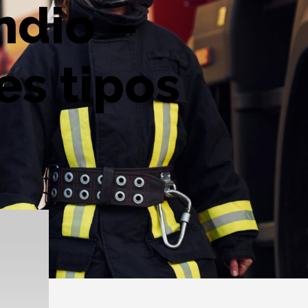
ndio –
es tipos