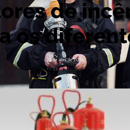
tores de incê
 os diferent
23 de abril de 2014