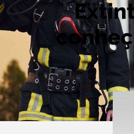
Extin
conheça