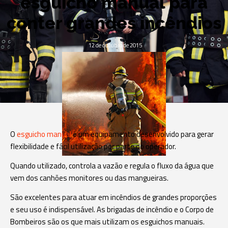
esguicho manual para
conter grandes incêndios
12 de outubro de 2015
O
esguicho manual
é um equipamento desenvolvido para gerar
flexibilidade e fácil utilização por parte do operador.
Quando utilizado, controla a vazão e regula o fluxo da água que
vem dos canhões monitores ou das mangueiras.
São excelentes para atuar em incêndios de grandes proporções
e seu uso é indispensável. As brigadas de incêndio e o Corpo de
Bombeiros são os que mais utilizam os esguichos manuais.