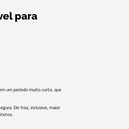
vel para
o em um período muito curto, que
gura. Ele traz, inclusive, maior
itetos.