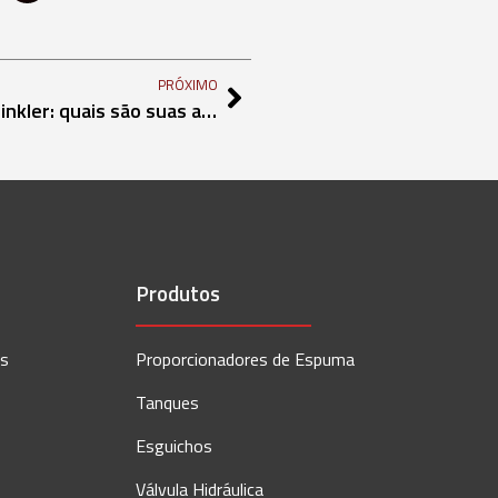
PRÓXIMO
Mangueiras Flexível para Sprinkler: quais são suas aplicaçõe
Produtos
os
Proporcionadores de Espuma
Tanques
Esguichos
Válvula Hidráulica