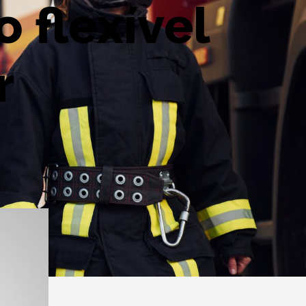
 flexível
r