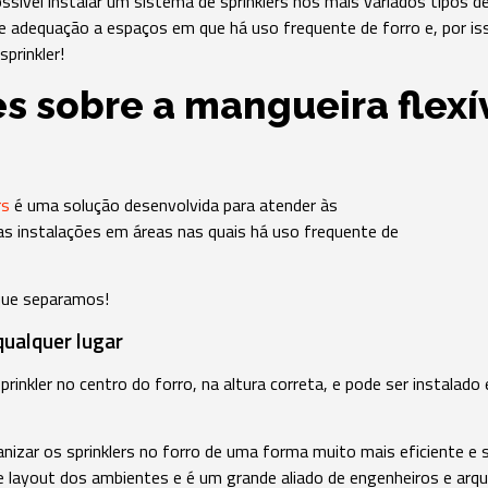
ssível instalar um sistema de sprinklers nos mais variados tipos d
de adequação a espaços em que há uso frequente de forro e, por is
sprinkler!
es sobre a mangueira flexí
rs
é uma solução desenvolvida para atender às
s instalações em áreas nas quais há uso frequente de
que separamos!
qualquer lugar
sprinkler no centro do forro, na altura correta, e pode ser instalad
nizar os sprinklers no forro de uma forma muito mais eficiente e se
e layout dos ambientes e é um grande aliado de engenheiros e arqu